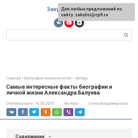
Перейти
Закулисы
к
Для любых предложений по
сайту: zakulisi@cp9.ru
контенту
Поиск:
Главная
»
Биографии знаменитостей
»
Актёры
Самые интересные факты биографии и
личной жизни Александра Балуева
Опубликовано:
16.03.2020
Актёры
Елена Владимировна
Содержание