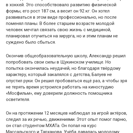
в хоккей. Это способствовало развитию физической
формы, его рост 187 см, а весит он 92 кг. Он хотел
развиваться в этом виде профессионально, но после
поменял планы. В более старшем возрасте молодой
человек мечтал связать свою жизнь с медициной,
планировал отучиться на хирурга, но и этим планам не
суждено было сбыться.
Окончив общеобразовательную школу, Александр решил
попробовать свои силы в Щукинском училище. Но
попытка окончилась неудачей, но благодаря твёрдому
характеру, который закалялся с детства, Балуев не
опустил руки. Он решил пробоваться ещё раз, а чтобы зря
не терять время устроился работать на киностудию
«Мосфильм», ему доверили должность помощника
осветителя.
Он на протяжении 12 месяцев наблюдал за игрой актёров,
следил за их речью, движениями. Этот опыт помог парню,
он стал студентом МХАТа. Он попал на курс
Массальского и Тарханова. Учёба давалась молодому