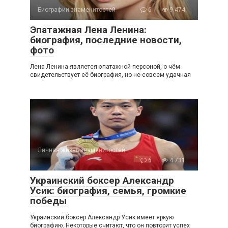
Биографии знаменитостей
6
9 474
Эпатажная Лена Ленина:
биография, последние новости,
фото
Лена Ленина является эпатажной персоной, о чём
свидетельствует её биография, но не совсем удачная
Личная жизнь знаменитостей
6
4 731
Украинский боксер Александр
Усик: биография, семья, громкие
победы
Украинский боксер Александр Усик имеет яркую
биографию. Некоторые считают, что он повторит успех