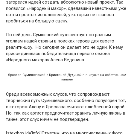
загорелся идеей создать абсолютно новый проект. Так
появился «Народный махор», сделавший известными уже
сотни простых исполнителей, у которых нет шансов
пробиться на большую сцену.
По сей день Сумшевский путешествует по разным
уголкам нашей страны в поисках героев для своего
реалити-шоу. Но сегодня он делает это не один. К нему
присоединилась победительница первого сезона
«Народного махора» Алена Веденина.
Ярослав Сумишевский с Кристиной Дудиной в выпуске на собственном
канале
Среди всевозможных слухов, что сопровождают
творческий путь Сумишевского, особенно популярен тот,
в котором Алену и Ярослава считают влюбленной парой.
Но, так как артист предпочитает хранить личную жизнь в
тайне, этот слух ничем не подтвержден.
[stextbox id=’info’]Отметим, что на многочисленных фото