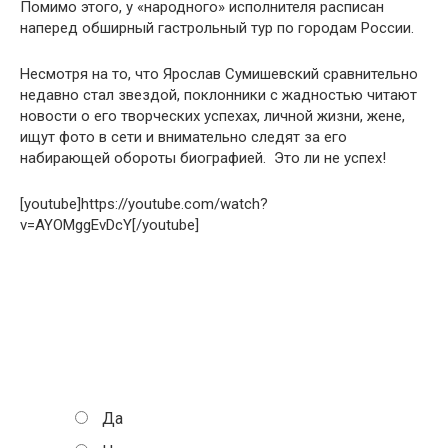
Помимо этого, у «народного» исполнителя расписан
наперед обширный гастрольный тур по городам России.
Несмотря на то, что Ярослав Сумишевский сравнительно
недавно стал звездой, поклонники с жадностью читают
новости о его творческих успехах, личной жизни, жене,
ищут фото в сети и внимательно следят за его
набирающей обороты биографией. Это ли не успех!
[youtube]https://youtube.com/watch?
v=AYOMggEvDcY[/youtube]
Считаете ли вы интернет-славу Ярослава
Сумишевского примером современной
успешной карьеры?
Да