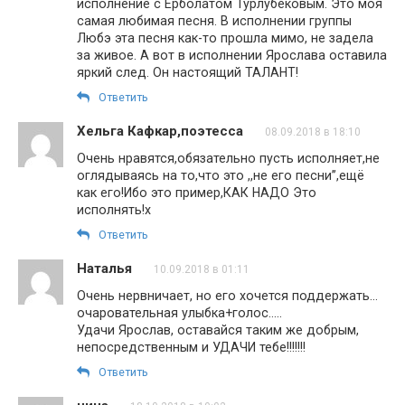
исполнение с Ерболатом Турлубековым. Это моя
самая любимая песня. В исполнении группы
Любэ эта песня как-то прошла мимо, не задела
за живое. А вот в исполнении Ярослава оставила
яркий след. Он настоящий ТАЛАНТ!
Ответить
Хельга Кафкар,поэтесса
08.09.2018 в 18:10
Очень нравятся,обязательно пусть исполняет,не
оглядываясь на то,что это ,,не его песни’’,ещё
как его!Ибо это пример,КАК НАДО Это
исполнять!х
Ответить
Наталья
10.09.2018 в 01:11
Очень нервничает, но его хочется поддержать…
очаровательная улыбка+голос…..
Удачи Ярослав, оставайся таким же добрым,
непосредственным и УДАЧИ тебе!!!!!!!
Ответить