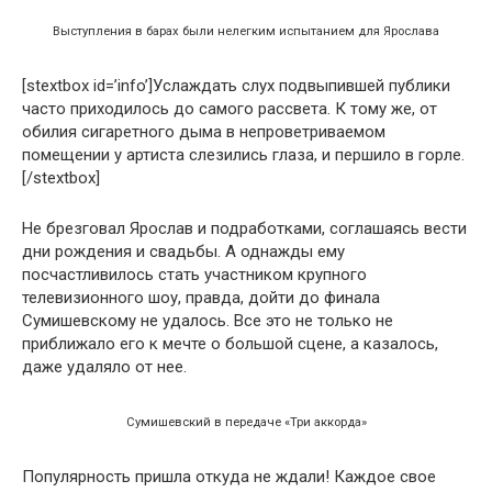
Выступления в барах были нелегким испытанием для Ярослава
[stextbox id=’info’]Услаждать слух подвыпившей публики
часто приходилось до самого рассвета. К тому же, от
обилия сигаретного дыма в непроветриваемом
помещении у артиста слезились глаза, и першило в горле.
[/stextbox]
Не брезговал Ярослав и подработками, соглашаясь вести
дни рождения и свадьбы. А однажды ему
посчастливилось стать участником крупного
телевизионного шоу, правда, дойти до финала
Сумишевскому не удалось. Все это не только не
приближало его к мечте о большой сцене, а казалось,
даже удаляло от нее.
Сумишевский в передаче «Три аккорда»
Популярность пришла откуда не ждали! Каждое свое