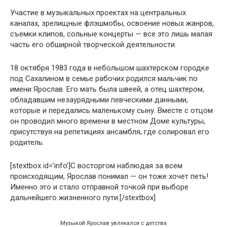
Участие в музыкальных проектах на центральных
каналах, зрелищные флэшмобы, освоение новых жанров,
съемки клипов, сольные концерты — все это лишь малая
часть его обширной творческой деятельности.
18 октября 1983 года в небольшом шахтерском городке
под Сахалином в семье рабочих родился мальчик по
имени Ярослав. Его мать была швеей, а отец шахтером,
обладавшим незаурядными певческими данными,
которые и передались маленькому сыну. Вместе с отцом
он проводил много времени в местном Доме культуры,
присутствуя на репетициях ансамбля, где солировал его
родитель.
[stextbox id=’info’]С восторгом наблюдая за всем
происходящим, Ярослав понимал — он тоже хочет петь!
Именно это и стало отправной точкой при выборе
дальнейшего жизненного пути.[/stextbox]
Музыкой Ярослав увлекался с детства