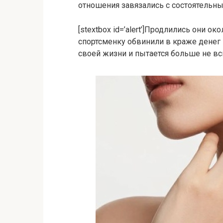
отношения завязались с состоятель
[stextbox id=’alert’]Продлились они ок
спортсменку обвинили в краже денег 
своей жизни и пытается больше не всп