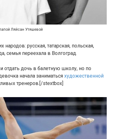
папой Ляйсан Утяшевой
 народов: русская, татарская, польская,
а, семья переехала в Волгоград.
али отдать дочь в балетную школу, но по
девочка начала заниматься
художественной
ливых тренеров.[/stextbox]