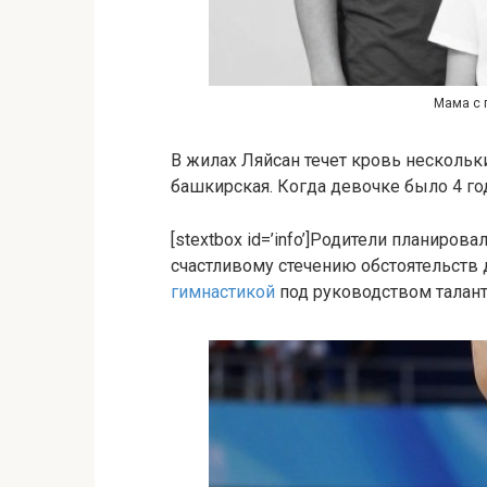
Мама с 
В жилах Ляйсан течет кровь нескольких
башкирская. Когда девочке было 4 год
[stextbox id=’info’]Родители планиров
счастливому стечению обстоятельств 
гимнастикой
под руководством талант