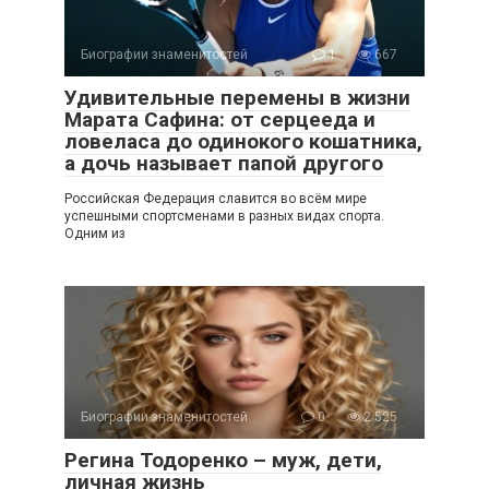
Биографии знаменитостей
1
667
Удивительные перемены в жизни
Марата Сафина: от серцееда и
ловеласа до одинокого кошатника,
а дочь называет папой другого
Российская Федерация славится во всём мире
успешными спортсменами в разных видах спорта.
Одним из
Биографии знаменитостей
0
2 525
Регина Тодоренко – муж, дети,
личная жизнь