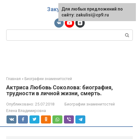
Перейти
Закулисы
к
Для любых предложений по
сайту: zakulisi@cp9.ru
контенту
Поиск:
Главная
»
Биографии знаменитостей
Актриса Любовь Соколова: биография,
трудности в личной жизни, смерть.
Опубликовано:
25.07.2018
Биографии знаменитостей
Елена Владимировна