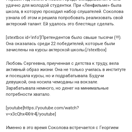
удачно для молодой студентки. При «Ленфильме» была
школа, в которую проходил набор слушателей. Соколова
узнала об этом и решила попробовать реализовать свой
актерский талант. Ей удалось это блестяще сделать.
[stextbox id=’info’]Претендентов было свыше тысячи (!!!).
Она оказалась среди 22 победителей, которые были
зачислены на курсы актерской школы.[/stextbox]
Любовь Сергеевна, приученная с детства к труду, вела
активный образ жизни. Она не только училась в институте
и посещала курсы, но и подрабатывала. Будучи
девушкой, она носила чемоданы на вокзале.
Зарабатывала немного, но денег на минимальные
потребности хватало.
[youtube]https://youtube.com/watch?
v=x3cQhx4XHr4[/youtube]
Именно в это время Соколова встречается с Георгием