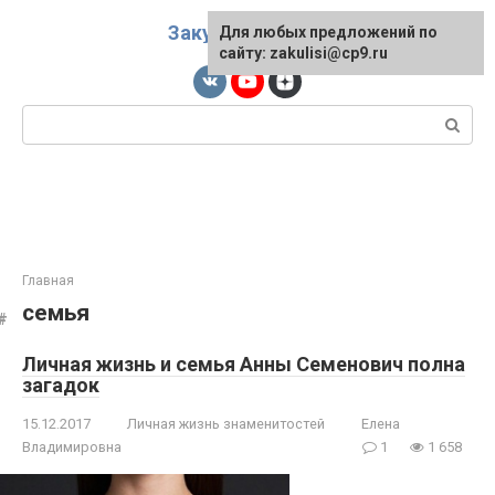
Перейти
Закулисы
к
Для любых предложений по
сайту: zakulisi@cp9.ru
контенту
Поиск:
Главная
семья
Личная жизнь и семья Анны Семенович полна
загадок
15.12.2017
Личная жизнь знаменитостей
Елена
Владимировна
1
1 658