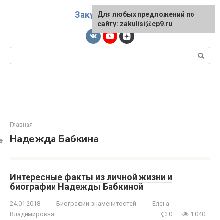
Перейти
Закулисы
к
Для любых предложений по
сайту: zakulisi@cp9.ru
контенту
Поиск:
Главная
Надежда Бабкина
Интересные факты из личной жизни и
биографии Надежды Бабкиной
24.01.2018
Биографии знаменитостей
Елена
Владимировна
0
1 040